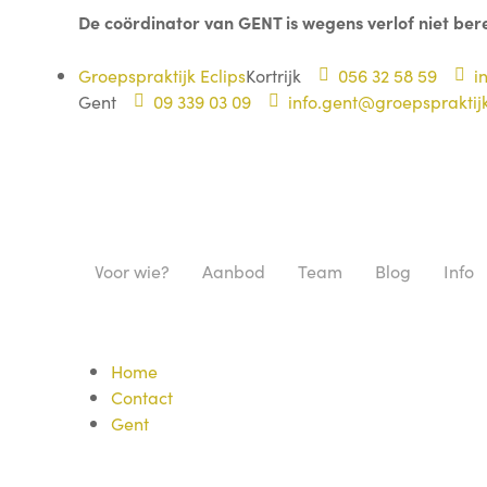
De coördinator van GENT is wegens verlof niet ber
Groepspraktijk Eclips
Kortrijk
056 32 58 59
in
Gent
09 339 03 09
info.gent@groepspraktijk
Voor wie?
Aanbod
Team
Blog
Info
Home
Contact
Gent