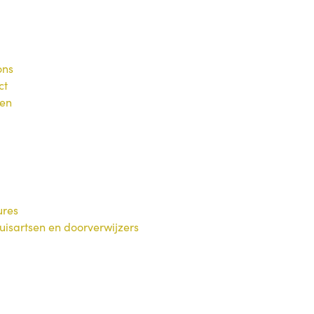
ons
ct
ven
ures
uisartsen en doorverwijzers